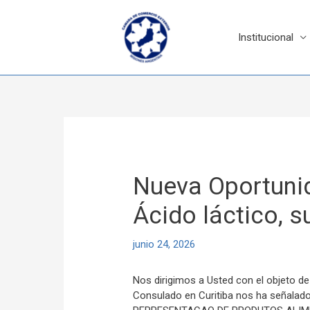
Ir
al
contenido
Institucional
Navegación
de
entradas
Nueva Oportunid
Ácido láctico, s
junio 24, 2026
Nos dirigimos a Usted con el objeto de
Consulado en Curitiba nos ha señalad