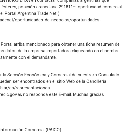
ICIOS LTDA en contactar compañías argentinas que
s ésteres, posición arancelaria 291811–, oportunidad comercial
 Portal Argentina Trade Net (
natradenet/oportunidades-de-negocios/oportunidades-
l Portal arriba mencionado para obtener una ficha resumen de
los datos de la empresa importadora cliqueando en el nombre
ectamente con el demandante.
tar la Sección Económica y Comercial de nuestra/o Consulado
ueden ser encontrados en el sitio Web de la Cancillería
gob.ar/es/representaciones.
ecic.gov.ar
, no responda este E-mail. Muchas gracias
 Información Comercial (PAICO)