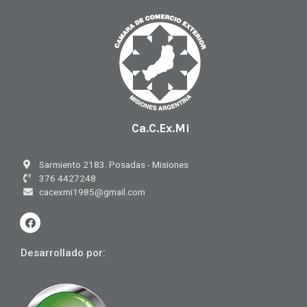
Ca.C.Ex.Mi
Sarmiento 2183. Posadas - Misiones
376 4427248
cacexmi1985@gmail.com
F
a
c
e
Desarrollado por:
b
o
o
k