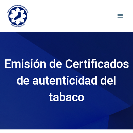
Ir
Men
al
contenido
princ
Emisión de Certificados
de autenticidad del
tabaco