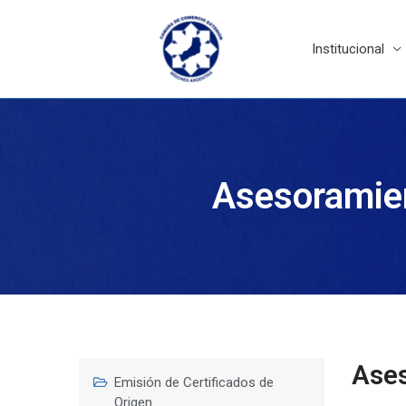
Ir
al
contenido
Institucional
Asesoramien
Ases
Emisión de Certificados de
Origen